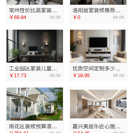
常州性价比高家装价格清单-常州宜居佳装饰工程有限公司
洛阳居室装修推荐，河南璟臻环保建材有限公司省心
￥69.84
￥0
08-08
08-08
工业园区家装儿童房环保-苏州兔哥哥智装新材料
优质空间定制多少钱？南京市创亿讯环保套餐更实惠
￥17.73
￥18.95
08-08
08-08
雨花区装修预算清单透明化施工湖南创益讯建筑有限公司
嘉兴美居乐匠心施工打造品质新家