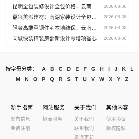
昆明全包装修设计全包价格，云南至高新型建材有限公司透明报价
2026-08-08
嘉兴美派建材：南湖家装设计全包环保材料优选
2026-08-08
轻奢高端重钢住宅本地维保，云南晟构无忧
2026-08-08
同城快装精装房翻新设计零增项省心
2026-08-08
按字母分类：
A
B
C
D
E
F
G
H
I
J
K
L
M
N
O
P
Q
R
S
T
U
V
W
X
Y
Z
新手指南
网站服务
关于我们
其他内容
发布信息
招商服务
关于我们
使用协议
免费注册
联系我们
版权隐私
最近更新