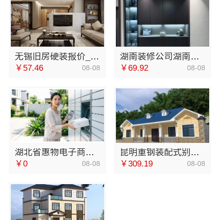
无锡旧房硬装报价_无锡亿莱居装饰工程材料有限公司
湖南装修公司湖南美学筑家建材老房翻新湖南美学筑家建材有限公司焕新家园
￥57.46
￥69.92
08-08
08-08
湖北省惠物电子商务有限公司小型生鲜食品代理商价格
昆明重钢装配式别墅终身维保，云南晟构全程守护
￥0
￥309.19
08-08
08-08