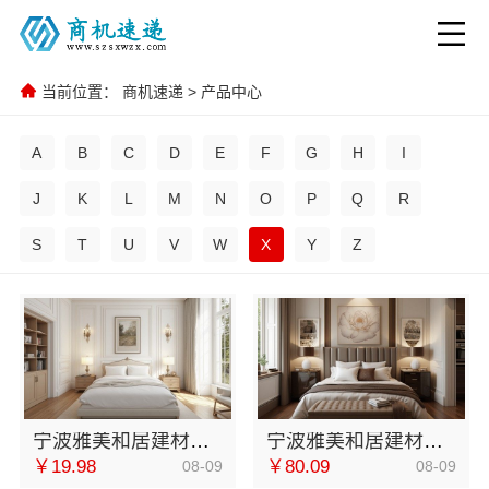
当前位置：
商机速递
>
产品中心
A
B
C
D
E
F
G
H
I
J
K
L
M
N
O
P
Q
R
S
T
U
V
W
X
Y
Z
宁波雅美和居建材科技有限公司镇海家装设计合作联系方式
宁波雅美和居建材科技有限公司奉化家装装修线下门店地址
￥19.98
￥80.09
08-09
08-09