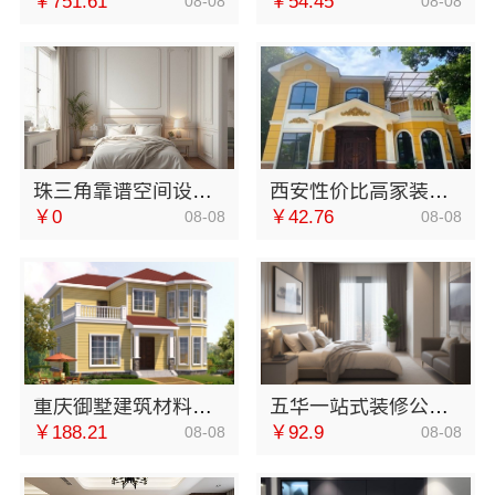
￥751.61
￥54.45
08-08
08-08
珠三角靠谱空间设计优惠活动-广东鼎饰空间装饰工程有限公司
西安性价比高家装施工改善房免费量房-居安天成（西安）建筑工程有限责任公司
￥0
￥42.76
08-08
08-08
重庆御墅建筑材料有限公司本地免拆模板多少钱一平环保材料
五华一站式装修公司对比：云南至高新型建材有限公司口碑与实力兼具
￥188.21
￥92.9
08-08
08-08