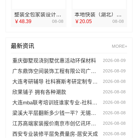
整装全包家装设计厨卫改造-宁波雅美和居建材科技
本地快装（湖北）科技有限公司：本地快捷住宅装修毛坯房
￥48.39
08-08
￥20.05
08-08
最新资讯
MORE+
重庆御墅现浇别墅优惠活动环保材料
2026-08-09
广东鼎饰空间装饰工程有限公司广东靠谱空间设计环保材料
2026-08-09
大连考研辅导 社科赛斯考研定制专属学生方案
2026-08-08
欣果铺子 拥有各种潮款
2026-08-08
大连mba联考培训班谁家专业-社科赛斯
2026-08-08
梁溪大平层翻新多少钱一平？无锡亿莱居装饰工程材料有限公司详解
2026-08-08
江苏高端家装报价南京市创亿讯环保新材料
2026-08-08
西安专业装修平层免费量房-居安天成
2026-08-08