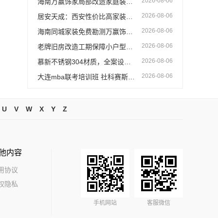
2026-08-06
海南万赢饰家局部改造家庭装修墙地翻新服务
2026-08-06
居安天成：西安性价比高家装，改善房免费量房
2026-08-06
海南同城家装免费勘测万赢饰家贴心服务
2026-08-06
老牌旧房改造工期保障小户型选浙江臻美新型建材有限公司
2026-08-06
慕新不锈钢304材质，全案设计卫生间推荐
2026-08-06
大连mba联考培训班 社科赛斯MBA考研名师阵容针对性授课
U
V
W
X
Y
Z
他内容
用协议
权隐私
手机网站
客服微信