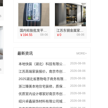
6
国内轮胎批发平台哪里买 湖北省腾冠畅实业贸易有限公司正品直供
江苏东钢金属家居有限公司意式极简屏风隔断案例
￥194.55
08-06
￥0
08-06
最新资讯
MORE+
2026-08-06
本地快装（湖北）科技有限公司，武汉周边闪电施工居家装修一楼带院
6
2026-08-06
江苏高端家装报价，南京市创亿讯环保装修透明价
2026-08-06
2025湖北省惠物电子商务有限公司母婴用品平台优缺点
2026-08-06
浙江臻美本地住宅装修，质保精装省心选
2026-08-06
优质室内设计哪家好南京市创亿讯环保新材料
2026-08-06
绍兴卓鑫装饰材料有限公司城区全包详细报价透明公开