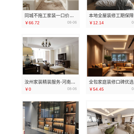
同城不拖工家装一口价推荐本地快装（湖北）科技有限公司
本
￥66.72
08-06
￥12.14
0
汝州家装精装服务-河南璟臻环保建材有限公司拎包入住解决方案
全包
￥0
08-06
￥54.45
0