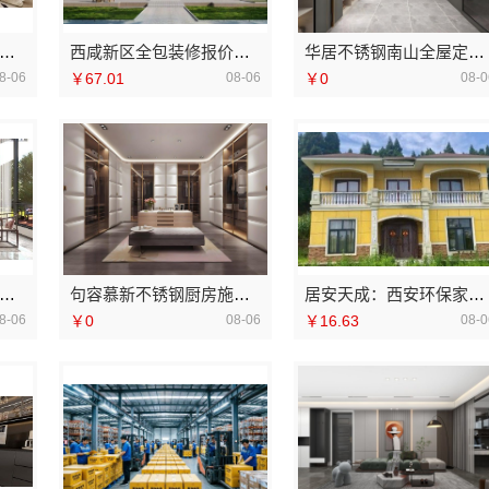
兴家美建材科技有限公司南湖区装修家居专业
西咸新区全包装修报价看中蓝建投
华居不锈钢南山全屋定制细节精湛，不锈钢装修更环保耐用
8-06
￥67.01
08-06
￥0
08-0
山市区家装装饰老房翻新雅居美家专业改造
句容慕新不锈钢厨房施工方案全解析
居安天成：西安环保家装施工，公寓自有施工队
8-06
￥0
08-06
￥16.63
08-0