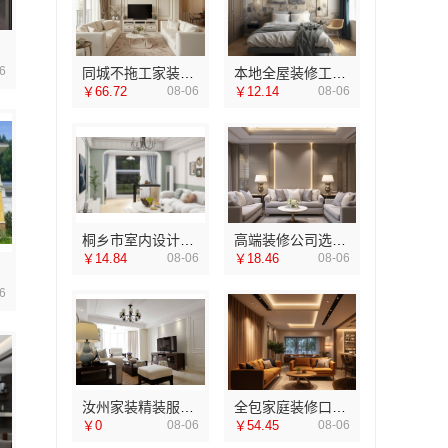
6
同城不拖工家装一口价推荐本地快装（湖北）科技有限公司
本地全屋装修工期保障大平层服务浙江臻美新型建材有限公司
￥66.72
08-06
￥12.14
08-06
桐乡市室内设计公司旧房翻新嘉兴锦居装饰材料有限公司
高端装修公司选哪家？南京市创亿讯务实品质装修
￥14.84
08-06
￥18.46
08-06
6
汝州家装精装服务-河南璟臻环保建材有限公司拎包入住解决方案
全包家庭装修口碑优选报价明细 - 福建尚艺空间新材料科技有限公司
￥0
08-06
￥54.45
08-06