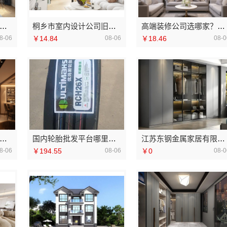
地全屋装修工期保障大平层服务浙江臻美新型建材有限公司
桐乡市室内设计公司旧房翻新嘉兴锦居装饰材料有限公司
高端装修公司选哪家？南京市创亿讯务实品质装修
8-06
￥14.84
08-06
￥18.46
08-0
家庭装修口碑优选报价明细 - 福建尚艺空间新材料科技有限公司
国内轮胎批发平台哪里买 湖北省腾冠畅实业贸易有限公司正品直供
江苏东钢金属家居有限公司意式极简屏风隔断案例
8-06
￥194.55
08-06
￥0
08-0