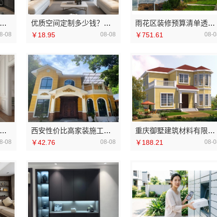
业园区家装儿童房环保-苏州兔哥哥智装新材料
优质空间定制多少钱？南京市创亿讯环保套餐更实惠
雨花区装修预算清单透明化施工湖南创益讯建筑有限公司
8-08
￥18.95
08-08
￥751.61
08-0
三角靠谱空间设计优惠活动-广东鼎饰空间装饰工程有限公司
西安性价比高家装施工改善房免费量房-居安天成（西安）建筑工程有限责任公司
重庆御墅建筑材料有限公司本地免拆模板多少钱一平环保材料
8-08
￥42.76
08-08
￥188.21
08-0