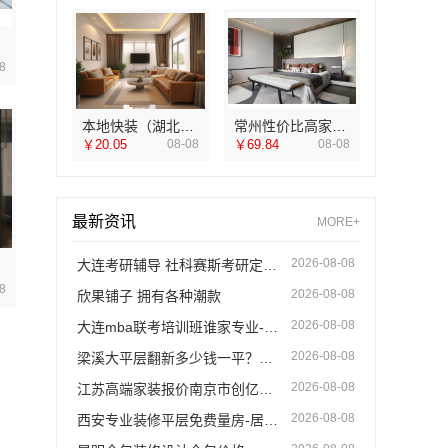
8
本地快装（湖北）科技有限公司：本地快捷住宅装修毛坯房
常州性价比高家装价格清单-常州宜居佳装饰工程有限公司
￥20.05
08-08
￥69.84
08-08
最新资讯
MORE+
2026-08-08
大连考研辅导 社科赛斯考研定制专属学生方案
8
2026-08-08
欣果铺子 拥有各种潮款
2026-08-08
大连mba联考培训班谁家专业-社科赛斯
2026-08-08
梁溪大平层翻新多少钱一平？无锡亿莱居装饰工程材料有限公司详解
2026-08-08
江苏高端家装报价南京市创亿讯环保新材料
2026-08-08
西安专业装修平层免费量房-居安天成