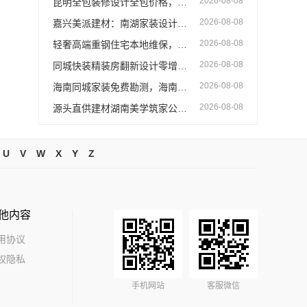
2026-08-08
昆明全包装修设计全包价格，云南至高新型建材有限公司透明报价
2026-08-08
嘉兴美派建材：南湖家装设计全包环保材料优选
2026-08-08
轻奢高端重钢住宅本地维保，云南晟构无忧
2026-08-08
同城快装精装房翻新设计零增项省心
2026-08-08
海南同城家装免费勘测，海南万赢饰家
2026-08-08
源头直供建材湖南美学筑家公司哪家专业，湖南美学筑家建材靠谱选择
U
V
W
X
Y
Z
他内容
用协议
权隐私
手机网站
客服微信