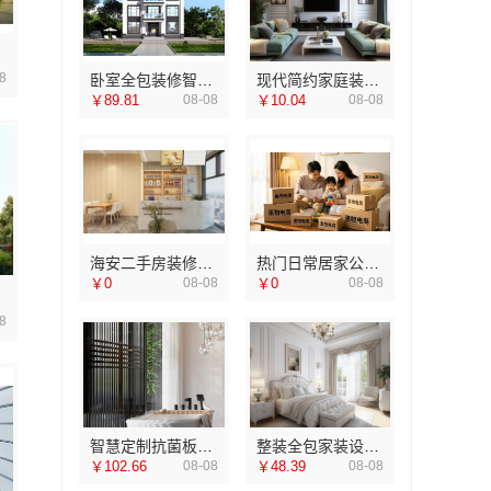
8
卧室全包装修智能家居，中蓝建投（北京）建设有限公司武功分公司一站式
现代简约家庭装修免费设计整体落地-福建尚艺空间新材料科技有限公司
￥89.81
08-08
￥10.04
08-08
海安二手房装修团队，南通宏域全宅装饰建材有限公司施工
热门日常居家公司价格，湖北省惠物电子商务有限公司一站购齐
￥0
08-08
￥0
08-08
8
智慧定制抗菌板材，邯郸至臻全宅新材料有限公司绿色耐用
整装全包家装设计厨卫改造-宁波雅美和居建材科技
￥102.66
08-08
￥48.39
08-08