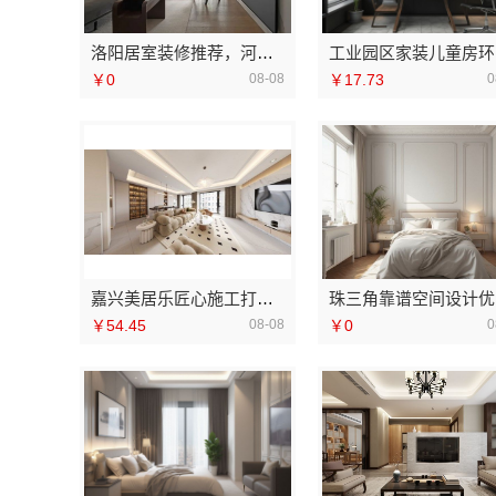
洛阳居室装修推荐，河南璟臻环保建材有限公司省心
工
￥0
08-08
￥17.73
0
嘉兴美居乐匠心施工打造品质新家
珠
￥54.45
08-08
￥0
0