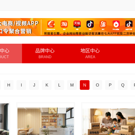
中心
品牌中心
地区中心
DUCT
BRAND
AREA
H
I
J
K
L
M
N
O
P
Q