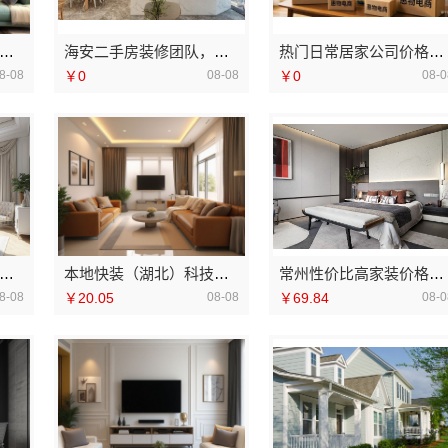
简约家庭装修免费设计整体落地-福建尚艺空间新材料科技有限公司
海安二手房装修团队，南通宏域全宅装饰建材有限公司施工
热门日常居家公司价格，湖北省惠物电子商务有限公司一站购齐
8-08
￥0
08-08
￥0
08-0
装全包家装设计厨卫改造-宁波雅美和居建材科技
本地快装（湖北）科技有限公司：本地快捷住宅装修毛坯房
常州性价比高家装价格清单-常州宜居佳装饰工程有限公司
8-08
￥20.05
08-08
￥69.84
08-0