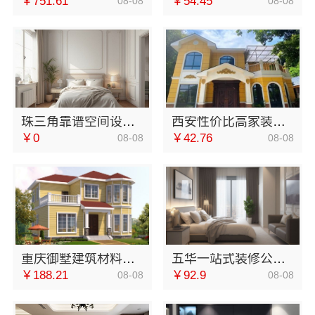
￥751.61
￥54.45
08-08
08-08
珠三角靠谱空间设计优惠活动-广东鼎饰空间装饰工程有限公司
西安性价比高家装施工改善房免费量房-居安天成（西安）建筑工程有限责任公司
￥0
￥42.76
08-08
08-08
重庆御墅建筑材料有限公司本地免拆模板多少钱一平环保材料
五华一站式装修公司对比：云南至高新型建材有限公司口碑与实力兼具
￥188.21
￥92.9
08-08
08-08