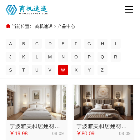
当前位置：
商机速递
>
产品中心
A
B
C
D
E
F
G
H
I
J
K
L
M
N
O
P
Q
R
S
T
U
V
W
X
Y
Z
宁波雅美和居建材科技有限公司镇海家装设计合作联系方式
宁波雅美和居建材科技有限公司奉化家装装修线下门店地址
￥19.98
￥80.09
08-09
08-09