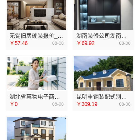
无锡旧房硬装报价_无锡亿莱居装饰工程材料有限公司
湖南装修公司湖南美学筑家建材老房翻新湖南美学筑家建材有限公司焕新家园
￥57.46
￥69.92
08-08
08-08
湖北省惠物电子商务有限公司小型生鲜食品代理商价格
昆明重钢装配式别墅终身维保，云南晟构全程守护
￥0
￥309.19
08-08
08-08