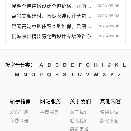
昆明全包装修设计全包价格，云南至高新型建材有限公司透明报价
2026-08-08
嘉兴美派建材：南湖家装设计全包环保材料优选
2026-08-08
轻奢高端重钢住宅本地维保，云南晟构无忧
2026-08-08
同城快装精装房翻新设计零增项省心
2026-08-08
按字母分类：
A
B
C
D
E
F
G
H
I
J
K
L
M
N
O
P
Q
R
S
T
U
V
W
X
Y
Z
新手指南
网站服务
关于我们
其他内容
发布信息
招商服务
关于我们
使用协议
免费注册
联系我们
版权隐私
最近更新