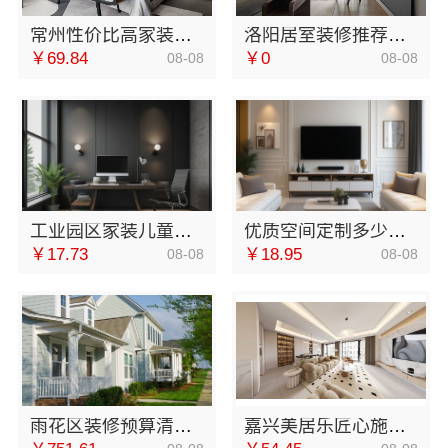
常州性价比高家装价格清单-常州宜居佳装饰工程有限公司
洛阳居室装修推荐，河南璟臻环保建材有限公司省心
￥69.84
￥0
08-08
08-08
工业园区家装儿童房环保-苏州兔哥哥智装新材料
优质空间定制多少钱？南京市创亿讯环保套餐更实惠
￥17.73
￥18.95
08-08
08-08
雨花区装修预算清单透明化施工湖南创益讯建筑有限公司
嘉兴美居乐匠心施工打造品质新家