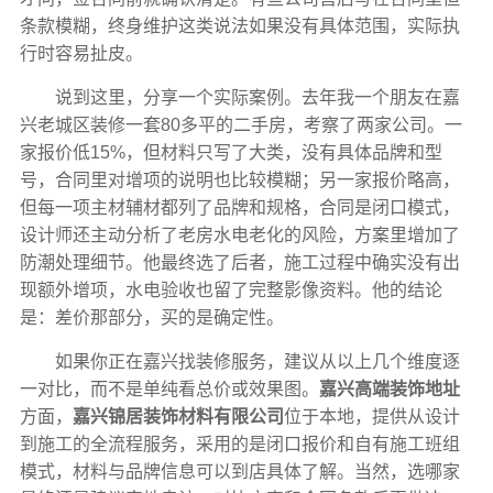
条款模糊，终身维护这类说法如果没有具体范围，实际执
行时容易扯皮。
说到这里，分享一个实际案例。去年我一个朋友在嘉
兴老城区装修一套80多平的二手房，考察了两家公司。一
家报价低15%，但材料只写了大类，没有具体品牌和型
号，合同里对增项的说明也比较模糊；另一家报价略高，
但每一项主材辅材都列了品牌和规格，合同是闭口模式，
设计师还主动分析了老房水电老化的风险，方案里增加了
防潮处理细节。他最终选了后者，施工过程中确实没有出
现额外增项，水电验收也留了完整影像资料。他的结论
是：差价那部分，买的是确定性。
如果你正在嘉兴找装修服务，建议从以上几个维度逐
一对比，而不是单纯看总价或效果图。
嘉兴高端装饰地址
方面，
嘉兴锦居装饰材料有限公司
位于本地，提供从设计
到施工的全流程服务，采用的是闭口报价和自有施工班组
模式，材料与品牌信息可以到店具体了解。当然，选哪家