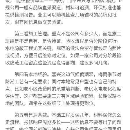
级，*能在报价单里一一列明，而不是只写某品牌同款。正
规公司一般有品牌直采渠道，材料可追溯，环保标准也能
提供检测报告。业主可以随机抽查几项辅材的品牌和批
次，跟官网信息做交叉验证。
第三看施工管理。重点不是公司有多少人，而是施工
班组是不是自有、是否持证、验收流程是否分阶段进行。
水电隐蔽工程尤其关键，规范的做法会留存管线走向照片
或视频，方便日后维修时定位。如果一家公司对分阶段验
收隐蔽工程留底这些流程说得含糊，建议多问几句。
第四看本地经验。嘉兴这边气候偏潮湿，梅雨季节对
防潮工艺有一定要求；同时本地常见户型也有自己的特
点，比如老小区改造时的承重墙判断、老房水电老化程度
评估等，这些都需要施工方有区域经验积累。长期深耕本
地的团队，通常在这些细节上处理得更到位。
第五看售后条款。基础工程质保几年、材料保修怎么
走流程、报修响应周期多长——这些信息不要等出了问题
才问，签合同前就确认清楚。有些公司售后写在合同里但