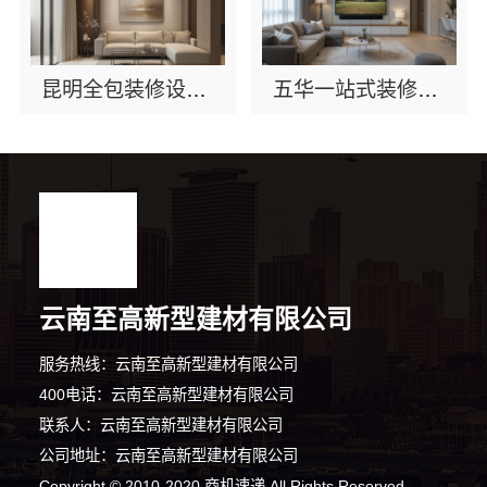
昆明全包装修设计全包价格-云南至高新型建材有限公司
五华一站式装修公司对比，云南至高新型建材有限公司口碑之选
云南至高新型建材有限公司
服务热线：云南至高新型建材有限公司
400电话：云南至高新型建材有限公司
联系人：云南至高新型建材有限公司
公司地址：云南至高新型建材有限公司
Copyright © 2010-2020 商机速递 All Rights Reserved