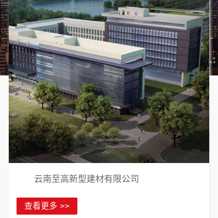
云南至高新型建材有限公司
查看更多 >>