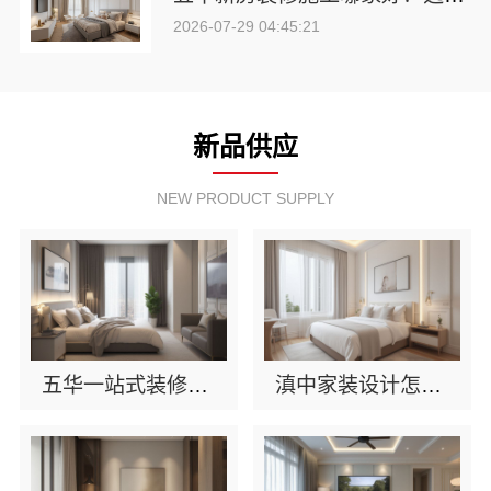
2026-07-29 04:45:21
新品供应
NEW PRODUCT SUPPLY
五华一站式装修公司对比：云南至高新型建材有限公司口碑与实力兼具
滇中家装设计怎么样？云南至高新型建材有限公司口碑好