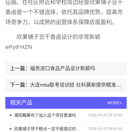
征服。在社区附近和学校周边经营欣果铺子豆干
香卤是一个不错选择，依托其品牌优势，提高市
场竞争力，以成熟的运营体系保障店面盈利。
欣果铺子豆干香卤设计的非常新颖
ePytFHZN
上一篇：
福贡进口食品产品设计新颖吗
下一篇：
大连mba联考培训班 社科赛斯提供精准的在职MBA报考资讯
相关产品
MORE+
濮阳糖果布丁加入这个项目靠谱吗
2026-05-20 09:35:49
欣果铺子饼干糕点一定不能错过的零食商店
2026-03-25 09:44:46