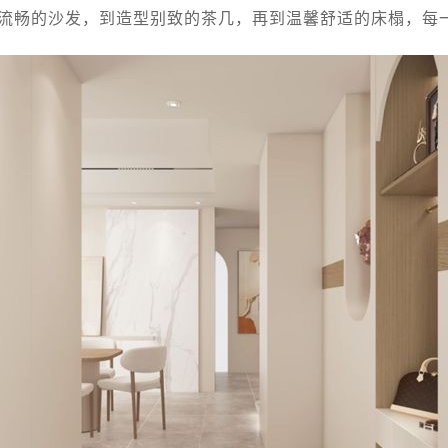
流畅的沙发，到造型别致的茶几，再到温馨舒适的床榻，每